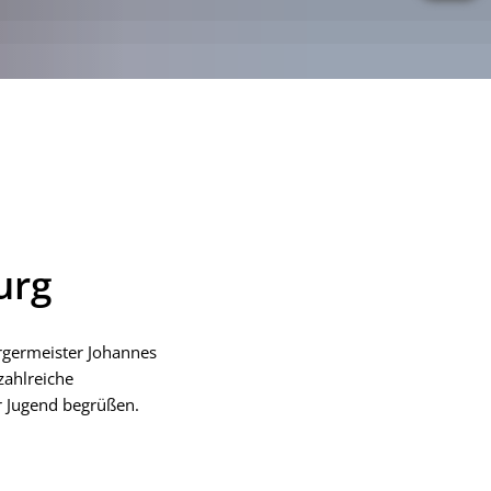
urg
rgermeister Johannes
zahlreiche
r Jugend begrüßen.