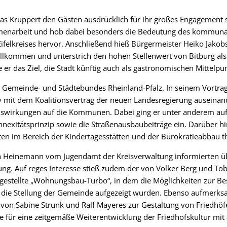
s Kruppert den Gästen ausdrücklich für ihr großes Engagement s
menarbeit und hob dabei besonders die Bedeutung des kommunal
ifelkreises hervor. Anschließend hieß Bürgermeister Heiko Jakobs
llkommen und unterstrich den hohen Stellenwert von Bitburg als
 er das Ziel, die Stadt künftig auch als gastronomischen Mittelpu
es Gemeinde- und Städtebundes Rheinland-Pfalz. In seinem Vortrag 
y mit dem Koalitionsvertrag der neuen Landesregierung auseinan
swirkungen auf die Kommunen. Dabei ging er unter anderem auf 
exitätsprinzip sowie die Straßenausbaubeiträge ein. Darüber h
en im Bereich der Kindertagesstätten und der Bürokratieabbau th
a Heinemann vom Jugendamt der Kreisverwaltung informierten ü
nung. Auf reges Interesse stieß zudem der von Volker Berg und T
rgestellte „Wohnungsbau-Turbo“, in dem die Möglichkeiten zur B
ie Stellung der Gemeinde aufgezeigt wurden. Ebenso aufmerksa
von Sabine Strunk und Ralf Mayeres zur Gestaltung von Friedhöf
 für eine zeitgemäße Weiterentwicklung der Friedhofskultur mit