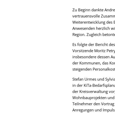
Zu Beginn dankte Andrea
vertrauensvolle Zusam
Weiterentwicklung des E
Anwesenden herzlich wi
Region. Zugleich betonte
Es folgte der Bericht d
Vorsitzende Moritz Petr
insbesondere dessen Au
der Kommunen, das Konn
steigenden Personalkost
Stefan Urmes und Sylvi
in der KiTa-Bedarfspla
der Kreisverwaltung vo
Wohnbauprojekten und d
Teilnehmer den Vortrag 
Anregungen und Impulse