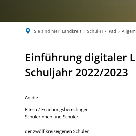
Sie sind hier:
Landkreis
Schul-IT / iPad
Allgem
Einführung
Einführung digitaler 
digitaler
Schuljahr 2022/2023
Lehrmittel
An die
im
Eltern / Erziehungsberechtigen
Schuljahr
Schülerinnen und Schüler
2022/2023
der zwölf kreiseigenen Schulen