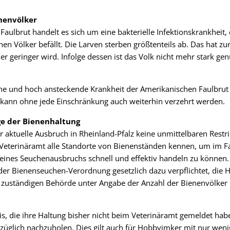
nenvölker
aulbrut handelt es sich um eine bakterielle Infektionskrankheit, 
en Völker befällt. Die Larven sterben größtenteils ab. Das hat zur
r geringer wird. Infolge dessen ist das Volk nicht mehr stark ge
che und hoch ansteckende Krankheit der Amerikanischen Faulbrut
 kann ohne jede Einschränkung auch weiterhin verzehrt werden.
ge der Bienenhaltung
der aktuelle Ausbruch in Rheinland-Pfalz keine unmittelbaren Res
Veterinäramt alle Standorte von Bienenständen kennen, um im Fa
eines Seuchenausbruchs schnell und effektiv handeln zu können.
der Bienenseuchen-Verordnung gesetzlich dazu verpflichtet, die H
r zuständigen Behörde unter Angabe der Anzahl der Bienenvölker 
eis, die ihre Haltung bisher nicht beim Veterinäramt gemeldet ha
rzüglich nachzuholen. Dies gilt auch für Hobbyimker mit nur wen