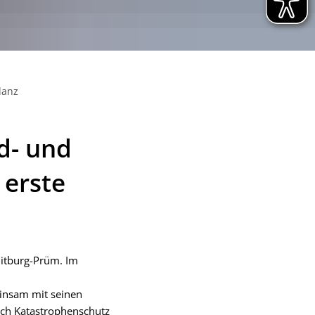
lanz
d- und
 erste
Bitburg-Prüm. Im
einsam mit seinen
eich Katastrophenschutz