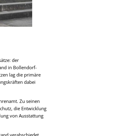
ätze: der
nd in Bollendorf-
tzen lag die primäre
ungskräften dabei
Ehrenamt. Zu seinen
hutz, die Entwicklung
llung von Ausstattung
stand verabschiedet