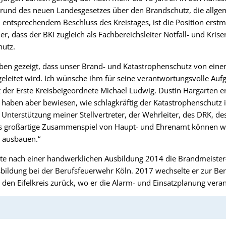
rund des neuen Landesgesetzes über den Brandschutz, die allge
entsprechendem Beschluss des Kreistages, ist die Position erstm
er, dass der BKI zugleich als Fachbereichsleiter Notfall- und Kris
hutz.
aben gezeigt, dass unser Brand- und Katastrophenschutz von ei
leitet wird. Ich wünsche ihm für seine verantwortungsvolle Aufg
t der Erste Kreisbeigeordnete Michael Ludwig. Dustin Hargarten er
haben aber bewiesen, wie schlagkräftig der Katastrophenschutz im
e Unterstützung meiner Stellvertreter, der Wehrleiter, des DRK, d
as großartige Zusammenspiel von Haupt- und Ehrenamt können wi
t ausbauen.“
rte nach einer handwerklichen Ausbildung 2014 die Brandmeister
bildung bei der Berufsfeuerwehr Köln. 2017 wechselte er zur Be
n den Eifelkreis zurück, wo er die Alarm- und Einsatzplanung vera