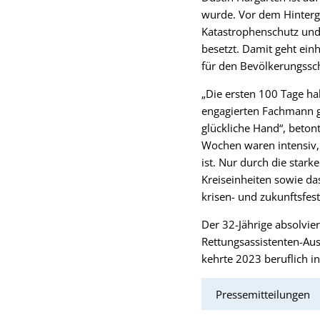
wurde. Vor dem Hinterg
Katastrophenschutz und 
besetzt. Damit geht einh
für den Bevölkerungssc
„Die ersten 100 Tage h
engagierten Fachmann ge
glückliche Hand“, beton
Wochen waren intensiv, 
ist. Nur durch die stark
Kreiseinheiten sowie d
krisen- und zukunftsfes
Der 32-Jährige absolvie
Rettungsassistenten-Aus
kehrte 2023 beruflich i
Pressemitteilungen