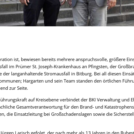
ration ist, bewiesen bereits mehrere anspruchsvolle, größere Eins
all im Prümer St. Joseph-Krankenhaus an Pfingsten, der Großbra
 der langanhaltende Stromausfall in Bitburg. Bei all diesen Einsä
 Kommunen; Hargarten und sein Team standen den örtlichen Führ
end zur Seite.
Führungskraft auf Kreisebene verbindet der BKI Verwaltung und 
achliche Gesamtverantwortung für den Brand- und Katastrophensc
ien, die Einsatzleitung bei Großschadenslagen sowie die Sicherste
f Jürgen Larisch gefolgt, der nach mehr als 13 Jahren in den Ruhe