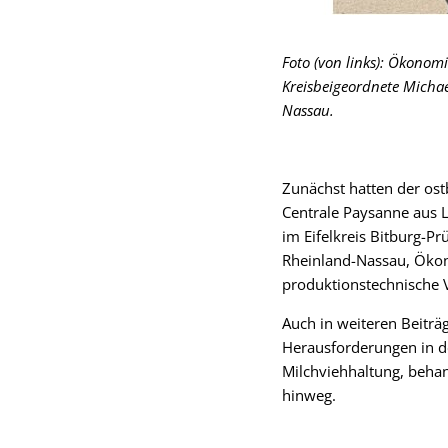
Foto
(von links): Ökonom
Kreisbeigeordnete Michae
Nassau.
Zunächst hatten der os
Centrale Paysanne aus L
im Eifelkreis Bitburg-
Rheinland-Nassau, Ökon
produktionstechnische Vi
Auch in weiteren Beiträ
Herausforderungen in d
Milchviehhaltung, beha
hinweg.