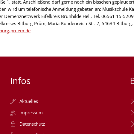
ße 1, statt. Anschließend darf gerne noch ein bisschen geplauder
den wird um telefonische Anmeldung gebeten an: Musikschule Kal
 Demenznetzwerk Eifelkreis Brunhilde Hell, Tel. 06561 15-5209.
elkreises Bitburg-Prüm, Maria-Kundenreich-Str. 7, 54634 Bitburg, 
tburg-pruem.de
Infos
Aktuelles
Impressum
Datenschutz