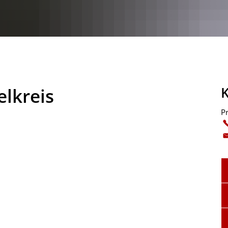
elkreis
Pr