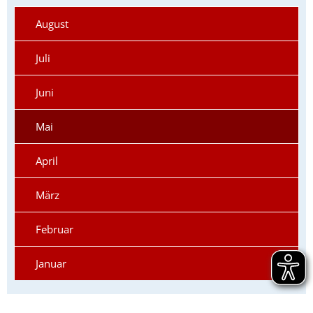
August
Juli
Juni
Mai
April
März
Februar
Januar